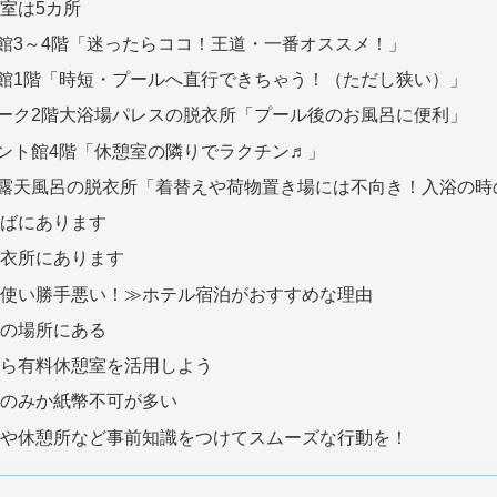
室は5カ所
館3～4階「迷ったらココ！王道・一番オススメ！」
ス館1階「時短・プールへ直行できちゃう！（ただし狭い）」
パーク2階大浴場パレスの脱衣所「プール後のお風呂に便利」
ント館4階「休憩室の隣りでラクチン♬」
市露天風呂の脱衣所「着替えや荷物置き場には不向き！入浴の時
ばにあります
衣所にあります
使い勝手悪い！≫ホテル宿泊がおすすめな理由
の場所にある
ら有料休憩室を活用しよう
のみか紙幣不可が多い
や休憩所など事前知識をつけてスムーズな行動を！