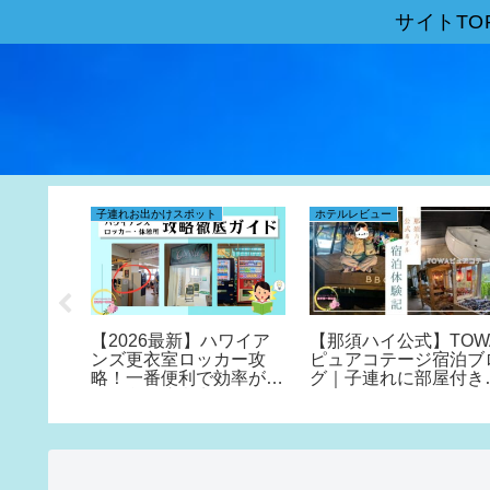
サイトTO
子連れお出かけスポット
ホテルレビュー
神社【足
【2026最新】ハワイア
【那須ハイ公式】TOW
どころと
ンズ更衣室ロッカー攻
ピュアコテージ宿泊ブ
のか考察
略！一番便利で効率がい
グ｜子連れに部屋付き
い場所と注意点
天風呂を激推し！