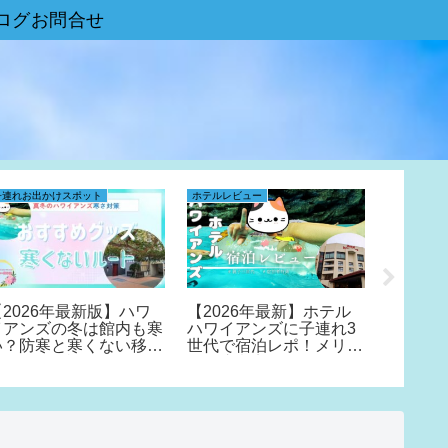
ログお問合せ
子連れお出かけスポット
ホテルレビュー
ホテルレビ
【2026年最新版】ハワ
【2026年最新】ホテル
【202
イアンズの冬は館内も寒
ハワイアンズに子連れ3
限定の
い？防寒と寒くない移動
世代で宿泊レポ！メリッ
イアン
ルートを解説
トや注意点も…
まるメリ