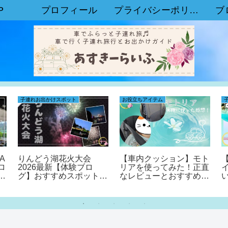
P
プロフィール
プライバシーポリシー
ブ
子連れお出かけスポット
お役立ちアイテム
A
りんどう湖花火大会
【車内クッション】モト
ロ
2026最新【体験ブロ
リアを使ってみた！正直
露
グ】おすすめスポットや
なレビューとおすすめポ
メリットを紹介！
イントを解説