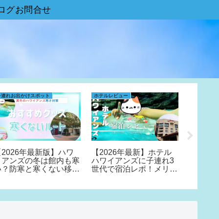
ログお問合せ
子連れお出かけスポット
ホテルレビュー
ホテルレビ
【2026年最新版】ハワ
【2026年最新】ホテル
【202
イアンズの冬は館内も寒
ハワイアンズに子連れ3
限定の
い？防寒と寒くない移動
世代で宿泊レポ！メリッ
イアン
ルートを解説
トや注意点も…
まるメリ