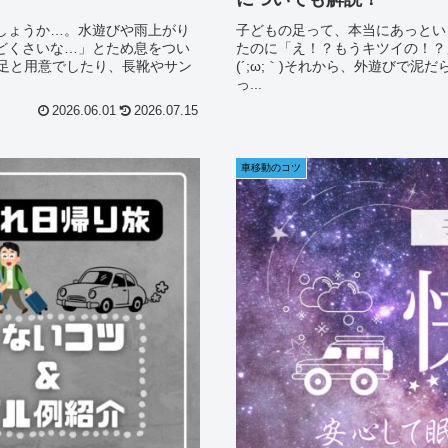
しょうか…。水遊びや雨上がり
子どもの足って、本当にあっとい
どくさいな…」とため息をつい
たのに「え！？もうキツイの！？
3足と用意でしたり、長靴やサン
(´;ω;｀)それから、外遊びで
っ...
2026.06.01
2026.07.15
車移動のコツ