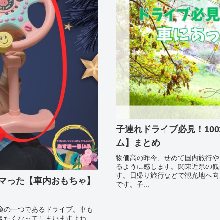
子連れドライブ必見！10
ム】まとめ
物価高の昨今、せめて国内旅行や
るように感じます。関東近県の観
す。日帰り旅行などで観光地へ向
マった【車内おもちゃ】
です。子...
換の一つであるドライブ。車も
きたくなってしまいますよね。