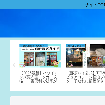
サイトTO
子連れお出かけスポット
ホテルレビュー
神社【足
【2026最新】ハワイア
【那須ハイ公式】TOW
どころと
ンズ更衣室ロッカー攻
ピュアコテージ宿泊ブ
のか考察
略！一番便利で効率がい
グ｜子連れに部屋付き
い場所と注意点
天風呂を激推し！