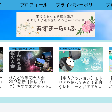
P
プロフィール
プライバシーポリシー
ブ
子連れお出かけスポット
お役立ちアイテム
A
りんどう湖花火大会
【車内クッション】モト
ロ
2026最新【体験ブロ
リアを使ってみた！正直
露
グ】おすすめスポットや
なレビューとおすすめポ
メリットを紹介！
イントを解説