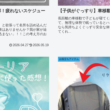
解！疲れないスケジュー
【子供がぐっすり】車移
長距離の車移動で子どもが寝てく
て、無理な体勢で眠っているとハ
」と欲張って名所を詰め込んだ
なら気持ちよくぐっずり安全な体
験はありませんか？我が家が辿
てくれ...
込まない」！！この考え方のお
2026.04.27
2026.05.19
お役立ちアイテム