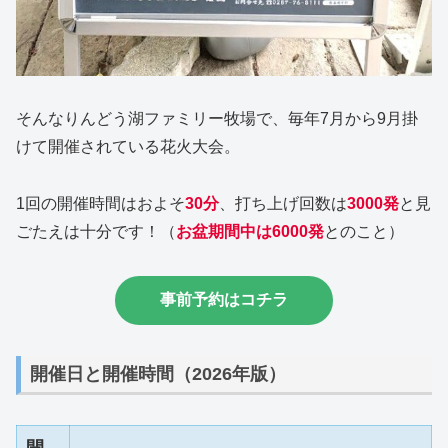
そんなりんどう湖ファミリー牧場で、毎年7月から9月掛
けて開催されている花火大会。
1回の開催時間はおよそ
30分
、打ち上げ回数は
3000発
と見
ごたえは十分です！（
お盆期間中は6000発
とのこと）
事前予約はコチラ
開催日と開催時間（2026年版）
開