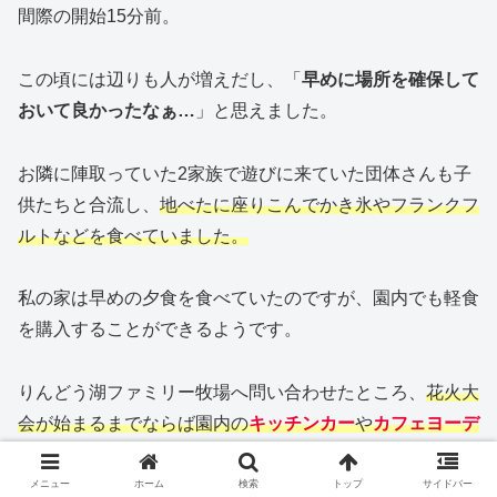
間際の開始15分前。
この頃には辺りも人が増えだし、「
早めに場所を確保して
おいて良かったなぁ…
」と思えました。
お隣に陣取っていた2家族で遊びに来ていた団体さんも子
供たちと合流し、
地べたに座りこんでかき氷やフランクフ
ルトなどを食べていました。
私の家は早めの夕食を食べていたのですが、園内でも軽食
を購入することができるようです。
りんどう湖ファミリー牧場へ問い合わせたところ、
花火大
会が始まるまでならば園内の
キッチンカー
や
カフェヨーデ
ル
などを利用することが可能
とのこと。
メニュー
ホーム
検索
トップ
サイドバー