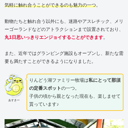
気軽に触れ合うことができるのも魅力の一つ
。
動物たちと触れ合う以外にも、迷路やアスレチック、メリ
ーゴーランドなどのアトラクションまで設置されており、
丸1日思いっきりエンジョイすることができます
。
また、近年ではグランピング施設もオープンし、新たな需
要も満たすことができるようになりました。
りんどう湖ファミリー牧場は
私にとって那須
の定番スポット
の一つ。
子供の頃から親となった現在も、楽しませて
あすきー
貰っています♪