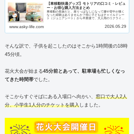
【車移動快適グッズ】モトリアの口コミ・レビュ
ー・お得な購入方法まとめ
車移動の長旅だと、座りっぱなしになって腰や背中が痛く
なった経験はありませんか？特に子どもはチャイルドシー
ト（ジュニアシート）から卒業後で、大人用のリクライニ
ングシートにまだ慣れていないせいもあって、シートの硬
さなどに不快感を感じてしまうこと...
2026.05.29
www.asky-life.com
そんな訳で、子供を起こしたのはそこから1時間後の18時
45分頃。
花火大会が始まる
45分前とあって、駐車場も忙しくなっ
てきた時間帯
でした。
そこからすぐそばにある入場口へ向かい、
窓口で大人2人
分、小学生1人分のチケットを購入
しました。