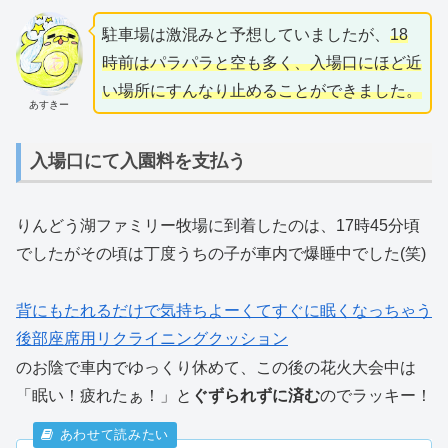
駐車場は激混みと予想していましたが、
18
時前はパラパラと空も多く、入場口にほど近
い場所にすんなり止めることができました。
あすきー
入場口にて入園料を支払う
りんどう湖ファミリー牧場に到着したのは、17時45分頃
でしたがその頃は丁度うちの子が車内で爆睡中でした(笑)
背にもたれるだけで気持ちよーくてすぐに眠くなっちゃう
後部座席用リクライニングクッション
のお陰で車内でゆっくり休めて、この後の花火大会中は
「眠い！疲れたぁ！」と
ぐずられずに済む
のでラッキー！