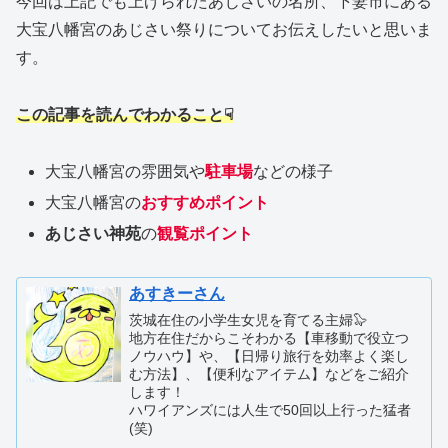
今回は上記でも上げられたあじさいの名所、下妻市にある
大宝八幡宮のあじさい祭りについてお伝えしたいと思いま
す。
この記事を読んでわかること☟
大宝八幡宮の雰囲気や
駐車場
などの様子
大宝八幡宮の
おすすめポイント
あじさい神苑
の
観覧ポイント
あすきーさん
茨城在住の小学生女児を育てる主婦🦭
地方在住だからこそわかる【車移動で役立つ
ノウハウ】や、【日帰り旅行を効率よく楽し
む方法】、【便利なアイテム】などをご紹介
します！
ハワイアンズには人生で50回以上行った猛者
(笑)