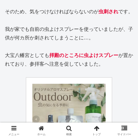
そのため、気をつけなければならないのが
虫刺され
です。
我が家でも自前の虫よけスプレーを使っていましたが、子
供が何カ所か刺されてしまうことに…。
大宝八幡宮としても
拝殿のところに虫よけスプレー
が置か
れており、参拝客へ注意を促していました。
メニュー
ホーム
検索
トップ
サイドバー