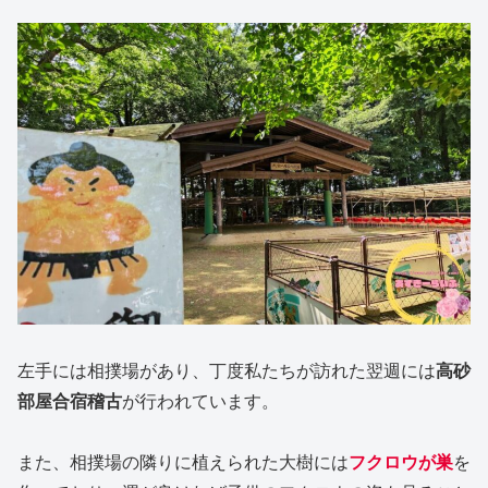
左手には相撲場があり、丁度私たちが訪れた翌週には
高砂
部屋合宿稽古
が行われています。
また、相撲場の隣りに植えられた大樹には
フクロウが巣
を