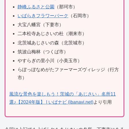
静峰ふるさと公園
（那珂市）
いばらきフラワーパーク
（石岡市）
大宝八幡宮（下妻市）
二本松寺あじさいの杜（潮来市）
北茨城あじさいの森（北茨城市）
筑波山梅林（つくば市）
やすらぎの里小川（小美玉市）
らぽっぽなめがたファーマーズヴィレッジ（行方
市）
風流な景色を楽しもう！茨城の「あじさい」名所11
選♪【2024年版】 | いばナビ (ibanavi.net)
より引用