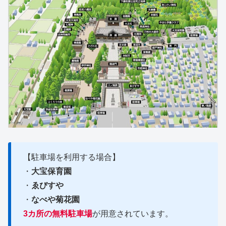
【駐車場を利用する場合】
・
大宝保育園
・
ゑびすや
・
なべや菊花園
3カ所の無料駐車場
が用意されています。