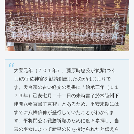
大宝元年（７０１年）、藤原時忠公が筑紫(つく
し)の宇佐神宮を勧請創建したのがはじまりで
す。天台宗の古い経文の奥書に「治承三年（１１
７９年）己亥七月二十二日の未時書了於常陸州下
津間八幡宮書了兼智」とあるため、平安末期には
すでに八幡信仰が盛行していたことがわかりま
す。平将門公も戦勝祈願のために度々参拝し、当
宮の巫女によって新皇の位を授けられたと伝えら