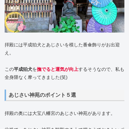
拝殿には平成狛犬とあじさいを模した番傘飾りがお出迎
え。
この
平成狛犬
を
撫でると運気が向上
するそうなので、私も
全身隈なく摩ってきました(笑)
あじさい神苑のポイント５選
拝殿の奥には大宝八幡宮のあじさい神苑があります。