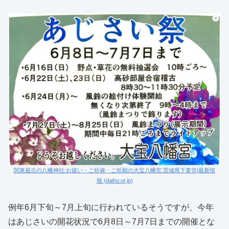
関東最古の八幡神社:お祓い・ご祈祷・ご祈願の大宝八幡宮:茨城県下妻市|最新情
報 (daiho.or.jp)
例年6月下旬～7月上旬に行われているそうですが、今年
はあじさいの開花状況で6月8日～7月7日までの開催とな