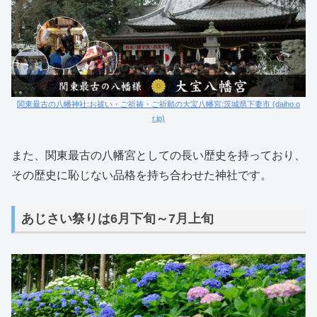
関東最古の八幡神社:お祓い・ご祈祷・ご祈願の大宝八幡宮:茨城県下妻市 (daiho.o
r.jp)
また、関東最古の八幡宮としての長い歴史を持っており、
その歴史に恥じない品格を持ち合わせた神社です。
あじさい祭りは6月下旬～7月上旬