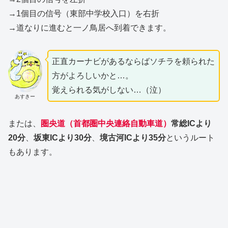
→1個目の信号（東部中学校入口）を右折
→道なりに進むと一ノ鳥居へ到着できます。
正直カーナビがあるならばソチラを頼られた
方がよろしいかと…。
覚えられる気がしない…（泣）
あすきー
または、
圏央道（首都圏中央連絡自動車道）
常総ICより
20分
、
坂東ICより30分
、
境古河ICより35分
というルート
もあります。