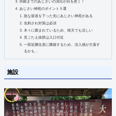
拝殿までのあじさいの演出が目を惹く！
あじさい神苑のポイント５選
急な坂道を下った先にあじさい神苑がある
虫刺され対策は必須
木々に囲まれているため、晴天でも涼しい
見ごたえ抜群は入口付近
一部近隣住居に隣接するため、没入感が欠落す
るかも…
施設