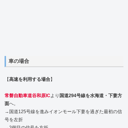
車の場合
【
高速を利用する場合
】
常磐自動車道谷和原IC
より
国道294号線を水海道・下妻方
面
へ。
→国道125号線を進みイオンモール下妻を過ぎた最初の信
号を左折
→2個目の信号を左折