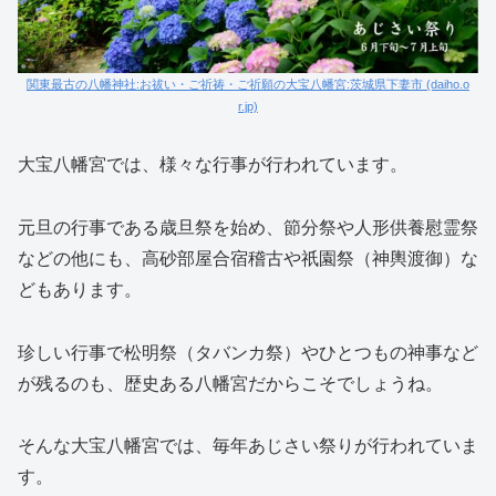
関東最古の八幡神社:お祓い・ご祈祷・ご祈願の大宝八幡宮:茨城県下妻市 (daiho.o
r.jp)
大宝八幡宮では、様々な行事が行われています。
元旦の行事である歳旦祭を始め、節分祭や人形供養慰霊祭
などの他にも、高砂部屋合宿稽古や祇園祭（神輿渡御）な
どもあります。
珍しい行事で松明祭（タバンカ祭）やひとつもの神事など
が残るのも、歴史ある八幡宮だからこそでしょうね。
そんな大宝八幡宮では、毎年あじさい祭りが行われていま
す。