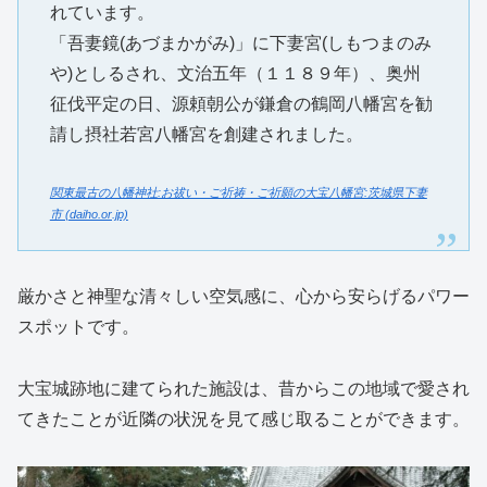
れています。
「吾妻鏡(あづまかがみ)」に下妻宮(しもつまのみ
や)としるされ、文治五年（１１８９年）、奥州
征伐平定の日、源頼朝公が鎌倉の鶴岡八幡宮を勧
請し摂社若宮八幡宮を創建されました。
関東最古の八幡神社:お祓い・ご祈祷・ご祈願の大宝八幡宮:茨城県下妻
市 (daiho.or.jp)
厳かさと神聖な清々しい空気感に、心から安らげるパワー
スポットです。
大宝城跡地に建てられた施設は、昔からこの地域で愛され
てきたことが近隣の状況を見て感じ取ることができます。