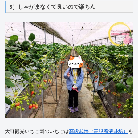
3）しゃがまなくて良いので楽ちん
大野観光いちご園のいちごは
高設栽培（高設養液栽培）
を