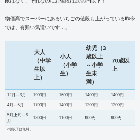
限はなく、それなのにお値段は2000円以下！
物価高でスーパーにあるいちごの値段も上がっている昨今
では、有難い気遣いです…。
幼児（3
大人
小人
歳以上
（中学
70歳以
（小学
～小学
生以
上
生）
生未
上）
満）
12月～3月
1900円
1600円
1400円
1400円
4月～5月
1700円
1400円
1200円
1200円
5月上旬～6
1300円
1100円
900円
900円
月
2歳以下は無料。